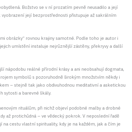
obydlená. Božstvo se v ní prozatím pevně neusadilo a její
 k vyobrazení její bezprostřednosti přistupuje až sakrálním
mi obrázky“ rovnou krajiny samotné. Podle toho je autor i
ejich umístění instaluje nejrůznější zástěny, překryvy a další
nější nápodobu reálné přírodní krásy a ani neobsahují dogmata,
 zdrojem symbolů s pozoruhodně širokým množstvím někdy i
kem – stejně tak jako obdivuhodnou meditativní a asketickou
 sytosti a barevné škály.
menovým rituálům, při nichž objeví podobné malby a drobné
někdy až protichůdná – ve vědecký pokrok. V neposlední řadě
na cestu vlastní spirituality, kdy je na každém, jak a čím je