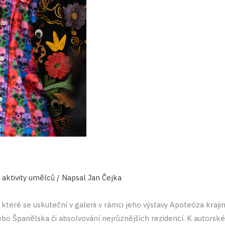
 aktivity umělců
/ Napsal
Jan Čejka
ré se uskuteční v galerii v rámci jeho výstavy Apoteóza kraj
nebo Španělska či absolvování nejrůznějších rezidencí. K autorsk