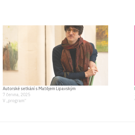
Autorské setkání s Matějem Lipavským
7 června, 2025
V „program“