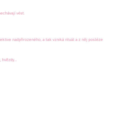
nechávají vést.
pektive nadpřirozeného, a tak vzniká rituál a z něj posléze
y, hvězdy…