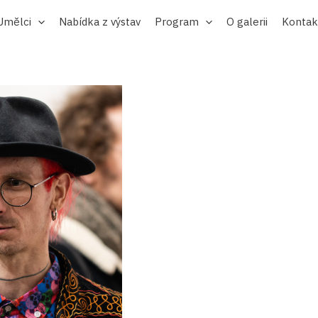
Umělci
Nabídka z výstav
Program
O galerii
Kontak