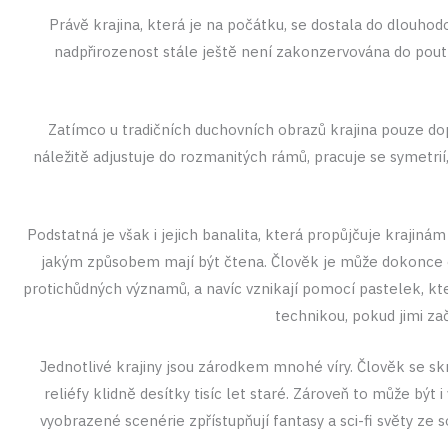
Právě krajina, která je na počátku, se dostala do dlouho
nadpřirozenost stále ještě není zakonzervována do poutních
Zatímco u tradičních duchovních obrazů krajina pouze dop
náležitě adjustuje do rozmanitých rámů, pracuje se symetrií, 
Podstatná je však i jejich banalita, která propůjčuje krajiná
jakým způsobem mají být čtena. Člověk je může dokonce o
protichůdných významů, a navíc vznikají pomocí pastelek, k
technikou, pokud jimi za
Jednotlivé krajiny jsou zárodkem mnohé víry. Člověk se s
reliéfy klidně desítky tisíc let staré. Zároveň to může bý
vyobrazené scenérie zpřístupňují fantasy a sci-fi světy ze s