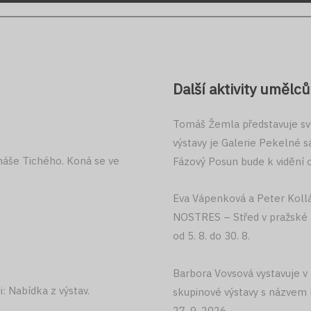
Další aktivity umělců
Tomáš Žemla představuje svo
výstavy je Galerie Pekelné s
máše Tichého. Koná se ve
Fázový Posun bude k vidění od
Eva Vápenková a Peter Koll
NOSTRES – Střed v pražské Ho
od 5. 8. do 30. 8.
Barbora Vovsová vystavuje v
: Nabídka z výstav.
skupinové výstavy s názvem 
27. 9. 2026.