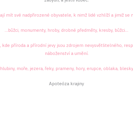
jí mít své nadpřirozené obyvatele, k nimž lidé vzhlíží a jimiž se 
…bůžci, monumenty, hroby, drobné předměty, kresby, bůžci…
, kde příroda a přírodní jevy jsou zdrojem nevysvětlitelného, res
náboženství a umění.
hlubiny, moře, jezera, řeky, prameny, hory, erupce, oblaka, blesk
Apoteóza krajiny