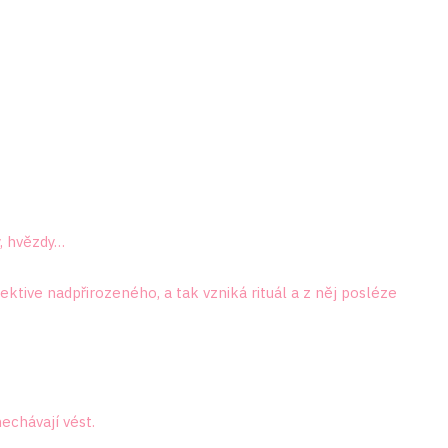
y, hvězdy…
pektive nadpřirozeného, a tak vzniká rituál a z něj posléze
nechávají vést.