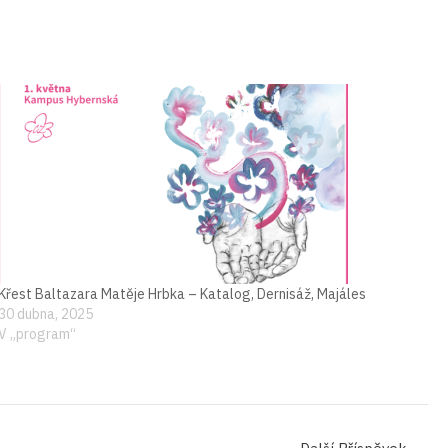
Křest Baltazara Matěje Hrbka –⁠⁠⁠⁠⁠⁠ Katalog, Dernisáž, Majáles
30 dubna, 2025
V „program“