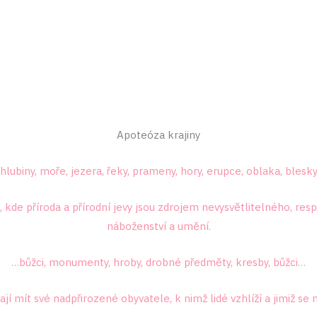
Apoteóza krajiny
hlubiny, moře, jezera, řeky, prameny, hory, erupce, oblaka, blesk
, kde příroda a přírodní jevy jsou zdrojem nevysvětlitelného, res
náboženství a umění.
…bůžci, monumenty, hroby, drobné předměty, kresby, bůžci…
jí mít své nadpřirozené obyvatele, k nimž lidé vzhlíží a jimiž se 