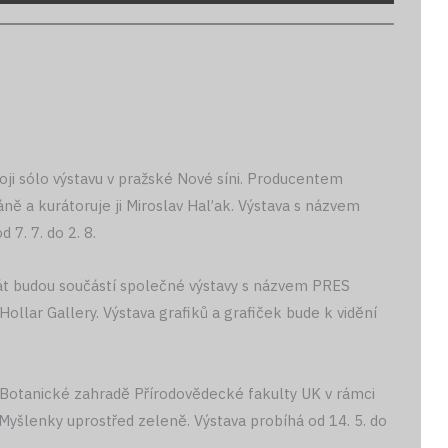
ji sólo výstavu v pražské Nové síni. Producentem
áně a kurátoruje ji Miroslav Hal’ak. Výstava s názvem
 7. 7. do 2. 8.
át budou součástí společné výstavy s názvem PRES
llar Gallery. Výstava grafiků a grafiček bude k vidění
 Botanické zahradě Přírodovědecké fakulty UK v rámci
Myšlenky uprostřed zeleně. Výstava probíhá od 14. 5. do