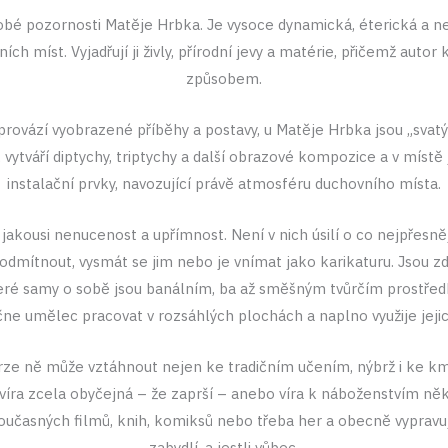
dobé pozornosti Matěje Hrbka. Je vysoce dynamická, éterická a ne
 míst. Vyjadřují ji živly, přírodní jevy a matérie, přičemž autor
způsobem.
rovází vyobrazené příběhy a postavy, u Matěje Hrbka jsou „svatý
vytváří diptychy, triptychy a další obrazové kompozice a v místě j
instalační prvky, navozující právě atmosféru duchovního místa.
m jakousi nenucenost a upřímnost. Není v nich úsilí o co nejpřes
dmítnout, vysmát se jim nebo je vnímat jako karikaturu. Jsou
teré samy o sobě jsou banálním, ba až směšným tvůrčím prostřed
čne umělec pracovat v rozsáhlých plochách a naplno využije jejich
krze ně může vztáhnout nejen ke tradičním učením, nýbrž i ke k
t i víra zcela obyčejná – že zaprší – anebo víra k náboženstvím 
oučasných filmů, knih, komiksů nebo třeba her a obecně vypravují 
zabydlí, a jestli vůbec.