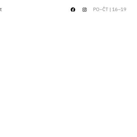
t
PO–ČT | 16–19