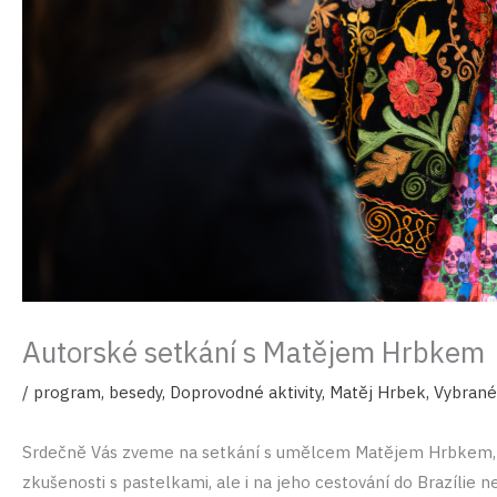
Autorské setkání s Matějem Hrbkem
/
program
,
besedy
,
Doprovodné aktivity
,
Matěj Hrbek
,
Vybrané
Srdečně Vás zveme na setkání s umělcem Matějem Hrbkem, kte
zkušenosti s pastelkami, ale i na jeho cestování do Brazílie 