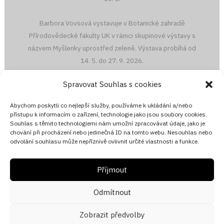
Barbora Vovsová vystavuje v Botanické zahradě
Přírodovědecké fakulty UK v rámci skupinové výstavy s
názvem Myšlenky uprostřed zeleně. Výstava probíhá od
14. 5. do 27. 9. 2026.
Spravovat Souhlas s cookies
Žofia Dubová vystavuje v Slovenském institutu ve Vídni v
rámci společné výstavy s názvem Kresba ako výskumný
Abychom poskytli co nejlepší služby, používáme k ukládání a/nebo
priestor III. Vernisáž proběhne 10.6 v 18:30.
přístupu k informacím o zařízení, technologie jako jsou soubory cookies.
Souhlas s těmito technologiemi nám umožní zpracovávat údaje, jako je
chování při procházení nebo jedinečná ID na tomto webu. Nesouhlas nebo
Matěj Hrbek vystavuje v Galerii Tosta v Holešově v rámci
odvolání souhlasu může nepříznivě ovlivnit určité vlastnosti a funkce.
skupinové výstavy s názvem VELKÉ JARO. Výstava potrvá
od 4. 4. do 16. 8.
Příjmout
Odmítnout
Zobrazit předvolby
© 2017-2026
J°CEJKA GALLERY