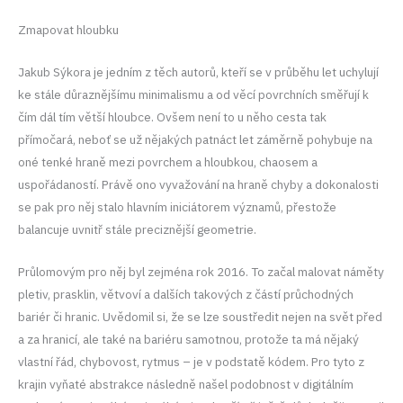
Zmapovat hloubku
Jakub Sýkora je jedním z těch autorů, kteří se v průběhu let uchylují
ke stále důraznějšímu minimalismu a od věcí povrchních směřují k
čím dál tím větší hloubce. Ovšem není to u něho cesta tak
přímočará, neboť se už nějakých patnáct let záměrně pohybuje na
oné tenké hraně mezi povrchem a hloubkou, chaosem a
uspořádaností. Právě ono vyvažování na hraně chyby a dokonalosti
se pak pro něj stalo hlavním iniciátorem významů, přestože
balancuje uvnitř stále preciznější geometrie.
Průlomovým pro něj byl zejména rok 2016. To začal malovat náměty
pletiv, prasklin, větvoví a dalších takových z částí průchodných
bariér či hranic. Uvědomil si, že se lze soustředit nejen na svět před
a za hranicí, ale také na bariéru samotnou, protože ta má nějaký
vlastní řád, chybovost, rytmus – je v podstatě kódem. Pro tyto z
krajin vyňaté abstrakce následně našel podobnost v digitálním