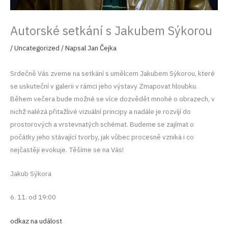
Autorské setkání s Jakubem Sýkorou
/
Uncategorized
/ Napsal
Jan Čejka
Srdečně Vás zveme na setkání s umělcem Jakubem Sýkorou, které
se uskuteční v galerii v rámci jeho výstavy Zmapovat hloubku.
Během večera bude možné se více dozvědět mnohé o obrazech, v
nichž nalézá přitažlivé vizuální principy a nadále je rozvíjí do
prostorových a vrstevnatých schémat. Budeme se zajímat o
počátky jeho stávající tvorby, jak vůbec procesně vzniká i co
nejčastěji evokuje. Těšíme se na Vás!
Jakub Sýkora
6. 11. od 19:00
odkaz na událost