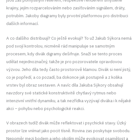
krajiny, jejím rozparcelováním nebo zasíťováním signálem, dráty,
potrubím. Jakoby diagramy byly prvotní platformou pro distribuci
dalších informací.
A co dalšího distribuují? Co ještě evokují? To už Jakub Sýkora nemá
pod svojí kontrolou, nicméně rád manipuluje se samotným
procesem, kdy divák digramy dešifruje. Snaží se tento proces
udělat nejednoznačný, takže je pro pozorovatele opravdovou
výzvou. Jeho díla tedy často prostorově klamou. Divák si není jistý,
co je popředí, a co pozadí, ba dokonce jak postupně a z kolika
vrstev byl obraz sestaven. A navíc díla Jakuba Sýkory obsahují
navzdory své statické konstruktivitě chytlavý rytmus nebo
intenzivní vnitřní dynamiku, a tak nezřídka vyzývají diváka i k nějaké
akci – pohybu nebo psychologické reakci.
V obrazech tudíž divák může reflektovat i psychické stavy. Úzký
prostor lze vnímat jako pocit tísně. Rovina zas poskytuje svobodu.
Nepoměr mezi bodem a jeho okolím může evokovat osamělost a