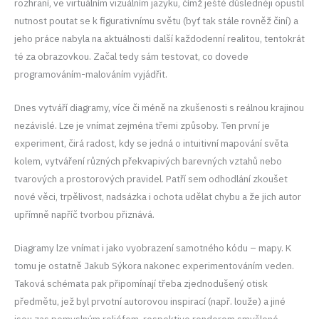
rozhraní, ve virtuálním vizuálním jazyku, čímž ještě důsledněji opustil
nutnost poutat se k figurativnímu světu (byť tak stále rovněž činí) a
jeho práce nabyla na aktuálnosti další každodenní realitou, tentokrát
té za obrazovkou. Začal tedy sám testovat, co dovede
programováním-malováním vyjádřit.
Dnes vytváří diagramy, více či méně na zkušenosti s reálnou krajinou
nezávislé. Lze je vnímat zejména třemi způsoby. Ten první je
experiment, čirá radost, kdy se jedná o intuitivní mapování světa
kolem, vytváření různých překvapivých barevných vztahů nebo
tvarových a prostorových pravidel. Patří sem odhodlání zkoušet
nové věci, trpělivost, nadsázka i ochota udělat chybu a že jich autor
upřímně napříč tvorbou přiznává.
Diagramy lze vnímat i jako vyobrazení samotného kódu – mapy. K
tomu je ostatně Jakub Sýkora nakonec experimentováním veden.
Taková schémata pak připomínají třeba zjednodušený otisk
předmětu, jež byl prvotní autorovou inspirací (např. louže) a jiné
jsou zas pomyslným reliéfem, respektive renderem smyšlené