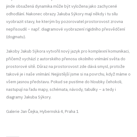
jinde obsažená dynamika může být vyložena jako zachycené
odhodlání. Nakonec obrazy Jakuba Sýkory mají někdy i tu sílu
vyobrazit stavy, ke kterým by pozorovatel prostorovost zrovna
nepřisoudil – např. diagramové vyobrazení rigidního přesvědčení
(dogmatu).
Jakoby Jakub Sýkora vytvořil nový jazyk pro komplexní komunikaci,
přičemž vychází z autorského přenosu okolního vnímání světa do
prostorové sítě. Důraz na prostorovost zde dává smysl, protože
takové je i naše vnímání. Nejjistější jsme si na povrchu, když máme o
všem jasnou představu. Pokud se pustíme do hloubky čehokoli,
nastupují na řadu mapy, schémata, návody, tabulky – a tedy i
diagramy Jakuba Sýkory.
Galerie Jan Čejka, Hybernská 4, Praha 1