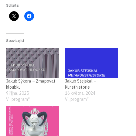
Sdílejte:
Související
Jakub Sýkora – Zmapovat
Jakub Stejskal –
hloubku
Kunsthistorie
9 října, 2025
16 května, 2024
V „program“
V „program“